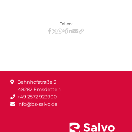
Teilen:
Teilen via Facebook
Teilen via X / Twitter
Teilen via WhatsApp
Teilen via Xing
Teilen via LinkedIn
Teilen via E-Mail
Bahnhofstraße 3
48282 Emsdetten
+49 2572 923900
info@bs-salvo.de